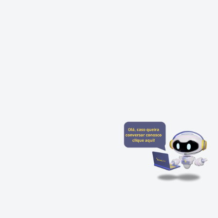
Fale com a Breven Law
Preencha para começar uma conversa
no WhatsApp
INICIAR CONVERSA
Ao informar meus dados, eu concordo com a política de
privacidade.