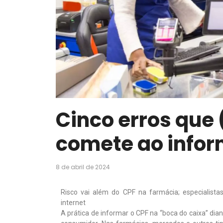
Cinco erros que
comete ao infor
8 de abril de 2024
Risco vai além do CPF na farmácia; especialist
internet
A prática de informar o CPF na “boca do caixa” di