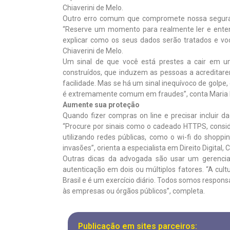
Chiaverini de Melo.
Outro erro comum que compromete nossa segurança
“Reserve um momento para realmente ler e enten
explicar como os seus dados serão tratados e vo
Chiaverini de Melo.
Um sinal de que você está prestes a cair em um
construídos, que induzem as pessoas a acreditar
facilidade. Mas se há um sinal inequívoco de golpe
é extremamente comum em fraudes”, conta Maria H
Aumente sua proteção
Quando fizer compras on line e precisar incluir d
“Procure por sinais como o cadeado HTTPS, consid
utilizando redes públicas, como o wi-fi do shopp
invasões”, orienta a especialista em Direito Digital
Outras dicas da advogada são usar um gerencia
autenticação em dois ou múltiplos fatores. “A cul
Brasil e é um exercício diário. Todos somos respon
às empresas ou órgãos públicos”, completa.
Publicação em sites parceiros: