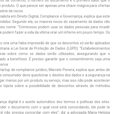
ipos de comércio, o número do documento é o primeiro dado que o
do produto. O que parece ser apenas uma chave mágica para ofertas
série de riscos.
alista em Direito Digital, Compliance e Governança, explica que este
endidos. Segundo ela, os maiores riscos do vazamento de dados vão
 seu nome. “Criminosos podem usar os dados pessoais para invadir
ue podem fazer a vida da vítima virar um inferno em pouco tempo. Os
cão cria uma falsa impressão de que os descontos só serão aplicados
traria a Lei Geral de Proteção de Dados (LGPD). “Estabelecimentos
aras sobre como os dados serão utilizados, assegurando que o
ado a benefícios. É preciso garantir que o consentimento seja uma
serva
artup de compliance jurídico, Marcelo Pereira, explica que, antes de
 o consumidor deve questionar o destino dos dados e a segurança na
ar menos por um produto ou serviço, mas isso não pode acontecer
 lojista sobre a possibilidade de descontos através de métodos
 digital é o aceite automático dos termos e políticas dos sites.
der o documento com o qual você está concordando, ele pode te
cê não precisa concordar com eles”, diz a advogada Maria Heloísa