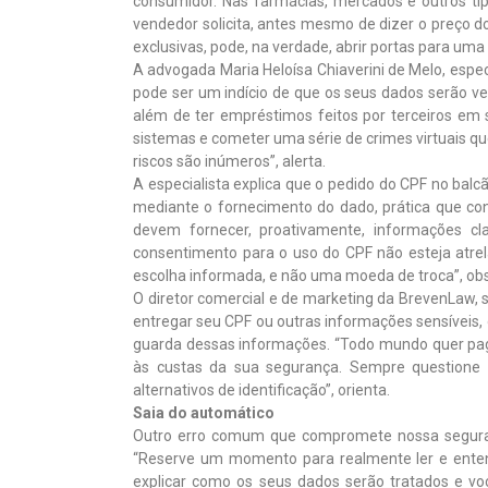
consumidor. Nas farmácias, mercados e outros t
vendedor solicita, antes mesmo de dizer o preço 
exclusivas, pode, na verdade, abrir portas para uma 
A advogada Maria Heloísa Chiaverini de Melo, especi
pode ser um indício de que os seus dados serão v
além de ter empréstimos feitos por terceiros em
sistemas e cometer uma série de crimes virtuais q
riscos são inúmeros”, alerta.
A especialista explica que o pedido do CPF no bal
mediante o fornecimento do dado, prática que con
devem fornecer, proativamente, informações cl
consentimento para o uso do CPF não esteja atrel
escolha informada, e não uma moeda de troca”, ob
O diretor comercial e de marketing da BrevenLaw, st
entregar seu CPF ou outras informações sensíveis,
guarda dessas informações. “Todo mundo quer pag
às custas da sua segurança. Sempre questione o
alternativos de identificação”, orienta.
Saia do automático
Outro erro comum que compromete nossa segurança
“Reserve um momento para realmente ler e enten
explicar como os seus dados serão tratados e vo