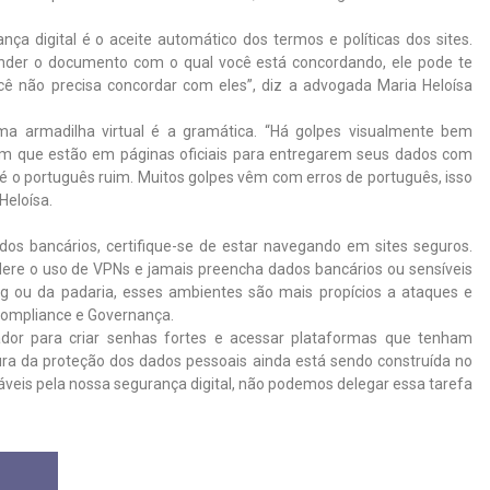
 digital é o aceite automático dos termos e políticas dos sites.
der o documento com o qual você está concordando, ele pode te
cê não precisa concordar com eles”, diz a advogada Maria Heloísa
a armadilha virtual é a gramática. “Há golpes visualmente bem
em que estão em páginas oficiais para entregarem seus dados com
, é o português ruim. Muitos golpes vêm com erros de português, isso
eloísa.
ados bancários, certifique-se de estar navegando em sites seguros.
ere o uso de VPNs e jamais preencha dados bancários ou sensíveis
ing ou da padaria, esses ambientes são mais propícios a ataques e
, Compliance e Governança.
dor para criar senhas fortes e acessar plataformas que tenham
tura da proteção dos dados pessoais ainda está sendo construída no
sáveis pela nossa segurança digital, não podemos delegar essa tarefa