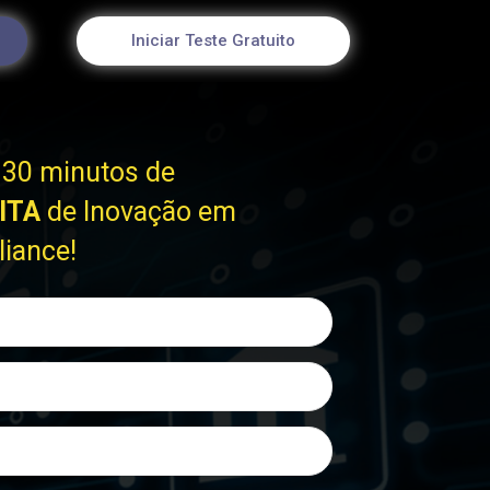
Iniciar Teste Gratuito
 30 minutos de
ITA
de Inovação em
iance!