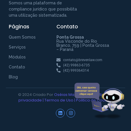
Somos uma plataforma de
compliance jurídico que possibilita
uma utilização sistematizada.
Páginas
Contato
Fale com a Breven Law
Preencha para começar uma conversa
Quem Somos
Ponta Grossa
no WhatsApp
Rua Visconde do Rio
Branco, 759 | Ponta Grossa
Serviços
– Paraná
Módulos
contato@brevenlaw.com
(42) 99863-6735
Contato
(42) 999364314
Blog
© 2024 Criado Por
Oséias Magalhães |
Política de
INICIAR CONVERSA
privacidade
|
Termos de Uso
|
Politica de Cookies
Ao informar meus dados, eu concordo com a política de
privacidade.