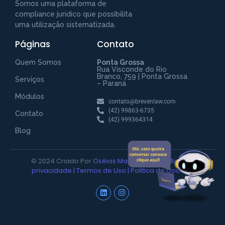
Somos uma plataforma de
compliance jurídico que possibilita
uma utilização sistematizada.
Páginas
Contato
Fale com a Breven Law
Preencha para começar uma conversa
Quem Somos
Ponta Grossa
no WhatsApp
Rua Visconde do Rio
Branco, 759 | Ponta Grossa
Serviços
– Paraná
Módulos
contato@brevenlaw.com
(42) 99863-6735
Contato
(42) 999364314
Blog
© 2024 Criado Por
Oséias Magalhães |
Política de
INICIAR CONVERSA
privacidade
|
Termos de Uso
|
Politica de Cookies
Ao informar meus dados, eu concordo com a política de
privacidade.