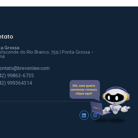
Fale com a Breven Law
Preencha para começar uma conversa
ntato
no WhatsApp
a Grossa
Visconde do Rio Branco, 759 | Ponta Grossa –
ná
ontato@brevenlaw.com
42) 99863-6735
42) 999364314
INICIAR CONVERSA
Ao informar meus dados, eu concordo com a política de
privacidade.