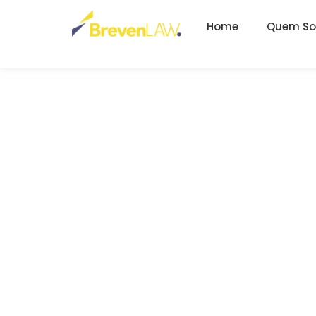
Home
Quem S
riscos fina