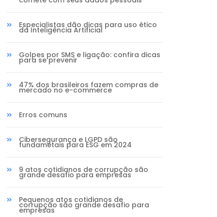
comete com seus dados pessoais
Especialistas dão dicas para uso ético
da Inteligência Artificial
Golpes por SMS e ligação: confira dicas
para se prevenir
47% dos brasileiros fazem compras de
mercado no e-commerce
Erros comuns
Cibersegurança e LGPD são
fundametais para ESG em 2024
9 atos cotidianos de corrupção são
grande desafio para empresas
Pequenos atos cotidianos de
corrupção são grande desafio para
empresas