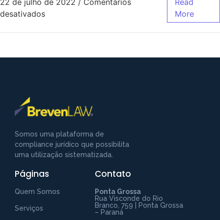
22 de julho de 2022
/
Comentários
Read
desativados
More
Somos uma plataforma de
compliance jurídico que possibilita
uma utilização sistematizada.
Páginas
Contato
Fale com a Breven Law
Preencha para começar uma conversa
Quem Somos
Ponta Grossa
no WhatsApp
Rua Visconde do Rio
Branco, 759 | Ponta Grossa
Serviços
– Paraná