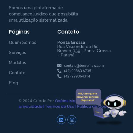
Somos uma plataforma de
compliance jurídico que possibilita
uma utilização sistematizada.
Páginas
Contato
Fale com a Breven Law
Preencha para começar uma conversa
Quem Somos
Ponta Grossa
no WhatsApp
Rua Visconde do Rio
Branco, 759 | Ponta Grossa
Serviços
– Paraná
Módulos
contato@brevenlaw.com
(42) 99863-6735
Contato
(42) 999364314
Blog
© 2024 Criado Por
Oséias Magalhães |
Política de
INICIAR CONVERSA
privacidade
|
Termos de Uso
|
Politica de Cookies
Ao informar meus dados, eu concordo com a política de
privacidade.