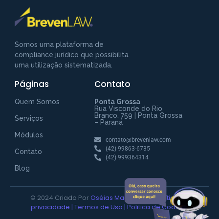
Somos uma plataforma de
compliance jurídico que possibilita
uma utilização sistematizada.
Páginas
Contato
Fale com a Breven Law
Preencha para começar uma conversa
Quem Somos
Ponta Grossa
no WhatsApp
Rua Visconde do Rio
Branco, 759 | Ponta Grossa
Serviços
– Paraná
Módulos
contato@brevenlaw.com
(42) 99863-6735
Contato
(42) 999364314
Blog
© 2024 Criado Por
Oséias Magalhães |
Política de
INICIAR CONVERSA
privacidade
|
Termos de Uso
|
Politica de Cookies
Ao informar meus dados, eu concordo com a política de